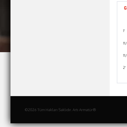
G
1
11
11
2'
©2026 Tüm Hakları Saklıdır. Artı Armatür®