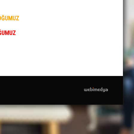
LOĞUMUZ
ĞU
MUZ