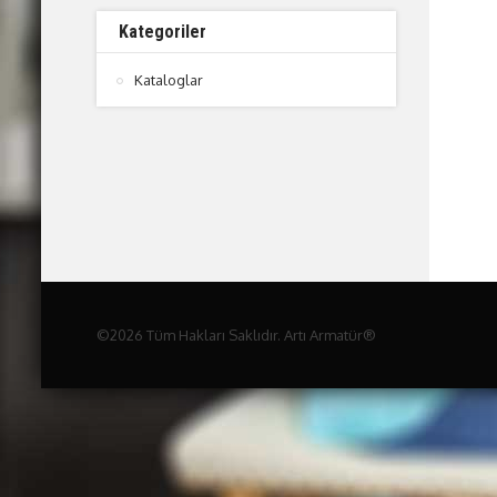
Kategoriler
Kataloglar
©2026 Tüm Hakları Saklıdır. Artı Armatür®